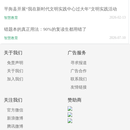
平舆县开展“我在新时代文明实践中心过大年”文明实践活动
2026-02-13
智慧教育
错题本的真正用法：90%的复读生都用错了
2026-07-10
智慧教育
关于我们
广告服务
免责声明
寻求报道
关于我们
广告合作
加入我们
联系我们
友情链接
关注我们
赞助商
官方微信
新浪微博
腾讯微博