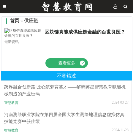
首页
» 供应链
区块链真能成供应链金融的百世良医？
最新资讯
查看更多
不容错过
跨界融合创新路 匠心筑梦育英才——解码蒋星智慧教育赋能机
械制造的产业密码
2024-03-27
智慧教育
河南测绘职业学院在第四届全国大学生测绘地理信息虚拟仿真
技能竞赛中获佳绩
2024-11-28
智慧教育