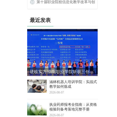
二届学生定向锦标赛中斩获佳绩
第十届职业院校信息化教学改革与创
新发展论坛在河南新乡举行
最近发表
硬核实力!南阳职业学院斩获三创赛乡村振兴实战赛全国二等奖
涵林机器人培训学院：实战式
教学如何炼成
2026-08-07
执业药师报考全指南：从资格
核验到备考落地完整手册
2026-08-07