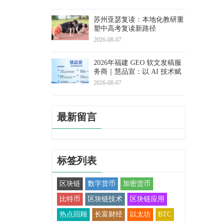
苏州亚瑟复读：本地化教研重
塑中高考复读新路径
2026-08-07
2026年福建 GEO 软文发稿服
务商｜慧品宣：以 AI 技术赋
能品牌全域传播
2026-08-07
最新留言
标签列表
区块链
数字货币
加密货币
比特币
区块链技术
区块链应用
热点回顾
长富财经
以太坊
BTC