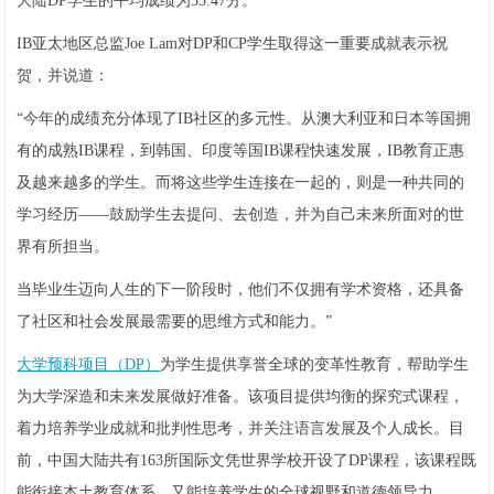
大陆DP学生的平均成绩为35.47分。
IB亚太地区总监Joe Lam对DP和CP学生取得这一重要成就表示祝
贺，并说道：
“今年的成绩充分体现了IB社区的多元性。从澳大利亚和日本等国拥
有的成熟IB课程，到韩国、印度等国IB课程快速发展，IB教育正惠
及越来越多的学生。而将这些学生连接在一起的，则是一种共同的
学习经历——鼓励学生去提问、去创造，并为自己未来所面对的世
界有所担当。
当毕业生迈向人生的下一阶段时，他们不仅拥有学术资格，还具备
了社区和社会发展最需要的思维方式和能力。”
大学预科项目（DP）
为学生提供享誉全球的变革性教育，帮助学生
为大学深造和未来发展做好准备。该项目提供均衡的探究式课程，
着力培养学业成就和批判性思考，并关注语言发展及个人成长。目
前，中国大陆共有163所国际文凭世界学校开设了DP课程，该课程既
能衔接本土教育体系，又能培养学生的全球视野和道德领导力。