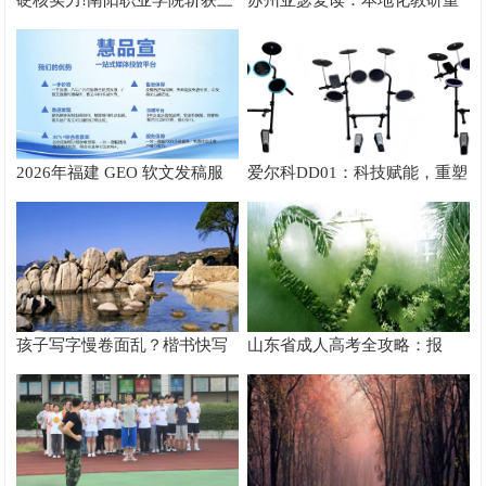
硬核实力!南阳职业学院斩获三
苏州亚瑟复读：本地化教研重
创赛乡村振兴实战赛全国二等
塑中高考复读新路径
奖
2026年福建 GEO 软文发稿服
爱尔科DD01：科技赋能，重塑
务商｜慧品宣：以 AI 技术赋能
电子鼓演奏新体验
品牌全域传播
孩子写字慢卷面乱？楷书快写
山东省成人高考全攻略：报
科学提速解析
名、选校、备考全指南