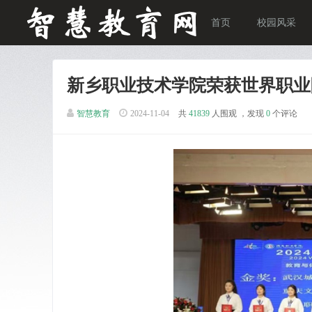
首页
校园风采
新乡职业技术学院荣获世界职业
智慧教育
2024-11-04
共
41839
人围观 ，发现
0
个评论