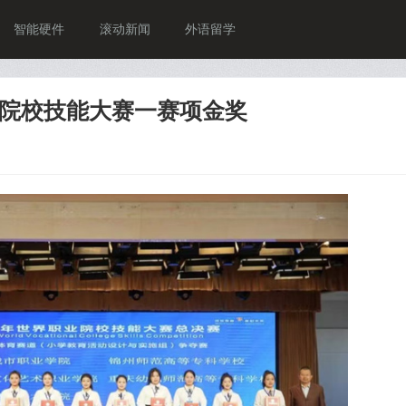
智能硬件
滚动新闻
外语留学
院校技能大赛一赛项金奖