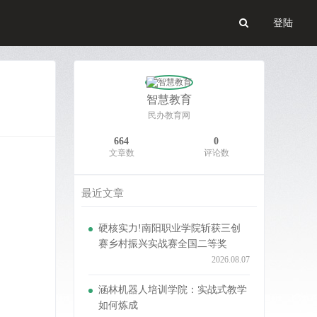
登陆
智慧教育
民办教育网
664
0
文章数
评论数
最近文章
硬核实力!南阳职业学院斩获三创
赛乡村振兴实战赛全国二等奖
2026.08.07
涵林机器人培训学院：实战式教学
如何炼成