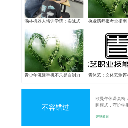
涵林机器人培训学院：实战式
执业药师报考全指南
教学如何炼成
核验到备考落地完整
青少年沉迷手机不只是自制力
青体艺：文体艺测评
差！陕西家长读懂背后的心理
务体系解析
根源
欧曼午休课桌椅
睡模式，守护学
不容错过
智慧教育