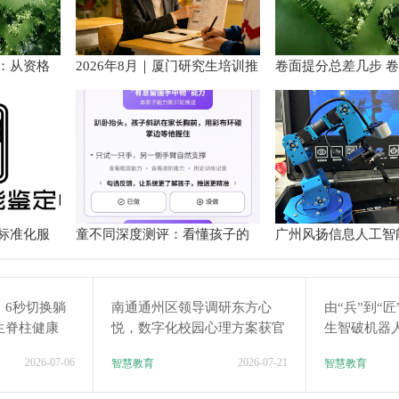
：从资格
2026年8月｜厦门研究生培训推
卷面提分总差几步 
手册
荐
范以团体标准给出系
径
标准化服
童不同深度测评：看懂孩子的
广州风扬信息人工智
个性化育儿系统
验箱测评解析
：6秒切换躺
南通通州区领导调研东方心
由“兵”到“
生脊柱健康
悦，数字化校园心理方案获官
生智破机器
方认可
2026-07-06
2026-07-21
智慧教育
智慧教育