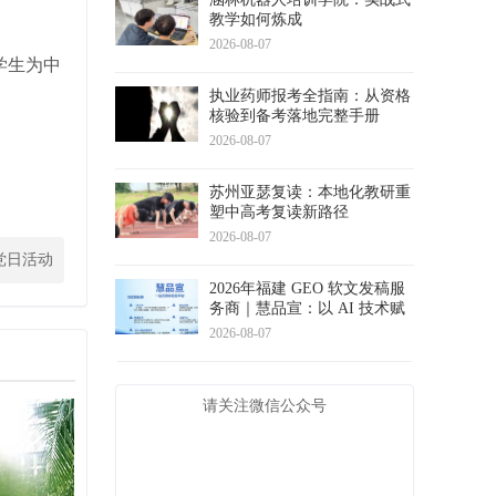
教学如何炼成
2026-08-07
学生为中
执业药师报考全指南：从资格
核验到备考落地完整手册
2026-08-07
苏州亚瑟复读：本地化教研重
塑中高考复读新路径
2026-08-07
党日活动
2026年福建 GEO 软文发稿服
务商｜慧品宣：以 AI 技术赋
能品牌全域传播
2026-08-07
请关注微信公众号