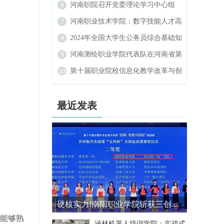
数字艺术设计大赛中喜获佳绩
河南职院召开党委理论学习中心组
（扩大）民族宗教工作专题学习会
河南职业技术学院：数字技能人才高
地的崛起
2024年全国大学生公务员综合基础知
识大赛
河南测绘职业学院代表队在河南省第
二届学生定向锦标赛中斩获佳绩
第十届职业院校信息化教学改革与创
新发展论坛在河南新乡举行
最近发表
硬核实力!南阳职业学院斩获三创赛乡村振兴实战赛全国二等奖
能够熟
涵林机器人培训学院：实战式