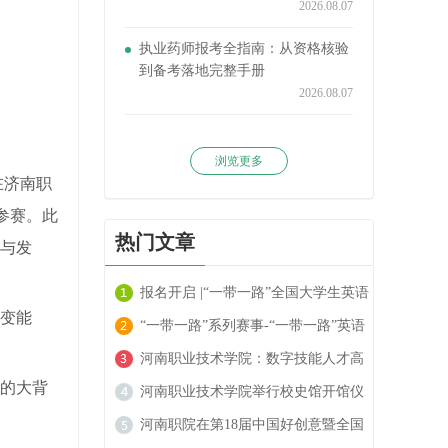
2026.08.07
执业药师报考全指南：从资格核验
到备考落地完整手册
2026.08.07
浏览更多
在济南职
参赛。此
热门文章
新与发
报名开启 |“一带一路”全国大学生英语
变能
阅读大赛火热进行中！
“一带一路”系列赛事-“一带一路”英语
翻译大赛报名开启！
河南职业技术学院：数字技能人才高
的大背
地的崛起
河南职业技术学院举行校史馆开馆仪
式
河南职院在第18届中国好创意暨全国