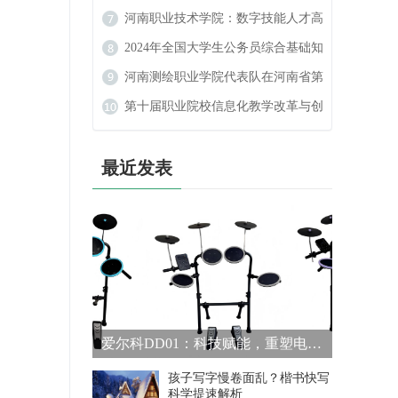
（扩大）民族宗教工作专题学习会
河南职业技术学院：数字技能人才高
地的崛起
2024年全国大学生公务员综合基础知
识大赛
河南测绘职业学院代表队在河南省第
二届学生定向锦标赛中斩获佳绩
第十届职业院校信息化教学改革与创
新发展论坛在河南新乡举行
最近发表
爱尔科DD01：科技赋能，重塑电子鼓演奏新体验
孩子写字慢卷面乱？楷书快写
科学提速解析