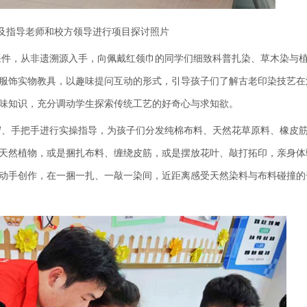
及指导老师和校方领导进行项目探讨照片
课件，从非遗溯源入手，向佩戴红领巾的同学们细致科普扎染、草木染与
服饰实物教具，以趣味提问互动的形式，引导孩子们了解古老印染技艺在
味知识，充分调动学生探索传统工艺的好奇心与求知欲。
守、手把手进行实操指导，为孩子们分发纯棉布料、天然花草原料、橡皮
天然植物，或是捆扎布料、缠绕皮筋，或是摆放花叶、敲打拓印，亲身体
动手创作，在一捆一扎、一敲一染间，近距离感受天然染料与布料碰撞的