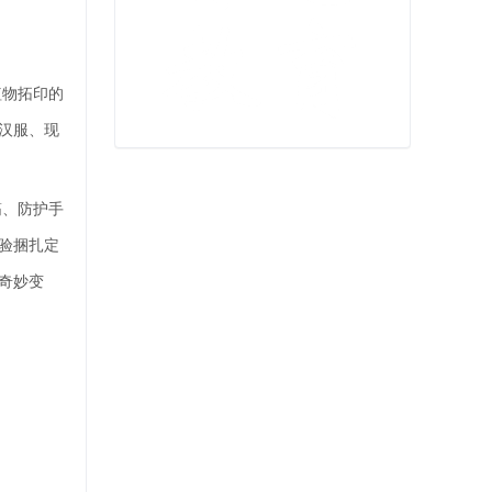
植物拓印的
汉服、现
筋、防护手
验捆扎定
奇妙变