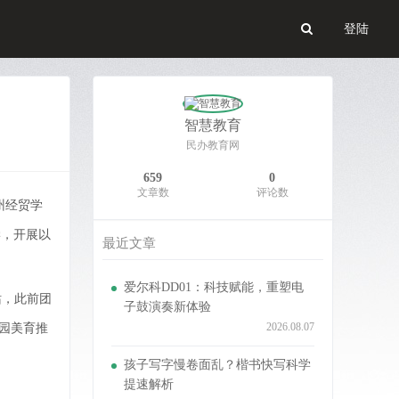
登陆
智慧教育
民办教育网
659
0
文章数
评论数
州经贸学
学，开展以
最近文章
爱尔科DD01：科技赋能，重塑电
站，此前团
子鼓演奏新体验
2026.08.07
园美育推
孩子写字慢卷面乱？楷书快写科学
提速解析