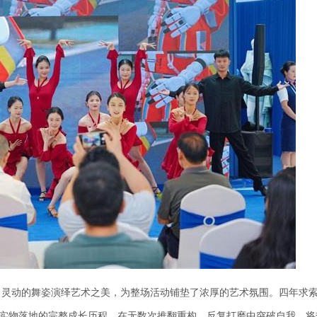
，灵动的舞姿演绎艺术之美，为整场活动铺垫了浓厚的艺术氛围。四年求
实物落地的完整成长历程，在无数次推翻重构、反复打磨中突破自我，将