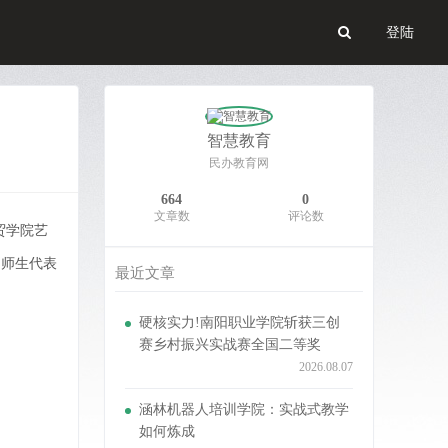
登陆
智慧教育
民办教育网
664
0
文章数
评论数
贸学院艺
、师生代表
最近文章
硬核实力!南阳职业学院斩获三创
赛乡村振兴实战赛全国二等奖
2026.08.07
涵林机器人培训学院：实战式教学
如何炼成