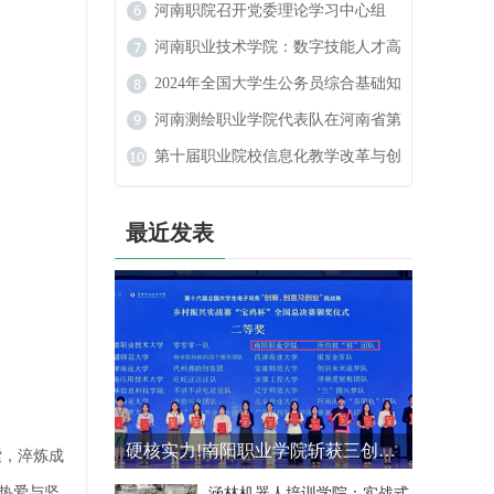
数字艺术设计大赛中喜获佳绩
河南职院召开党委理论学习中心组
（扩大）民族宗教工作专题学习会
河南职业技术学院：数字技能人才高
地的崛起
2024年全国大学生公务员综合基础知
识大赛
河南测绘职业学院代表队在河南省第
二届学生定向锦标赛中斩获佳绩
第十届职业院校信息化教学改革与创
新发展论坛在河南新乡举行
最近发表
硬核实力!南阳职业学院斩获三创赛乡村振兴实战赛全国二等奖
索，淬炼成
热爱与坚
涵林机器人培训学院：实战式