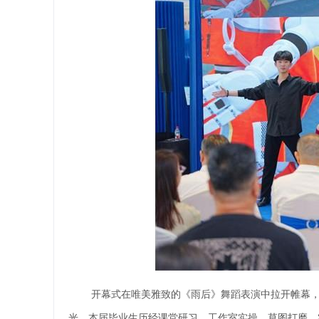
开幕式在唯美雅致的《雨后》舞蹈表演中拉开帷幕
光。本届毕业生历经课堂研习、工作室实操、草图打磨、