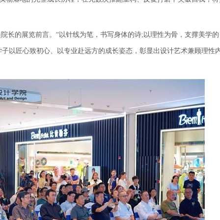
院长的展览前言。“以针线为笔，书写身体的诗;以理性为骨，支撑美学的
学子以匠心致初心、以专业赴远方的成长姿态，彰显出设计艺术兼顾理性