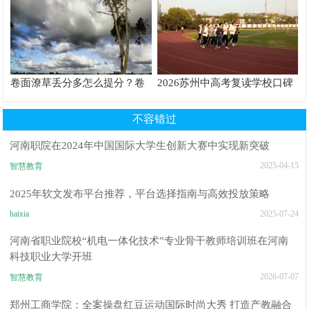
卷面潦草丢分多怎么提分？卷
2026苏州中高考复读学校口碑
面书写规范团体标准给出答案
推荐TOP6排行榜
不容错过
河南职院在2024年中国国际大学生创新大赛中实现新突破
2025-04-15
智慧教育
2025年软文发布平台推荐，平台选择指南与高效投放策略
haixia
2025-07-24
河南省职业院校“机电一体化技术”专业骨干教师培训班在河南
科技职业大学开班
2026-07-07
智慧教育
郑州工商学院：全案操盘红豆运动国际时尚大秀 打造产教融合