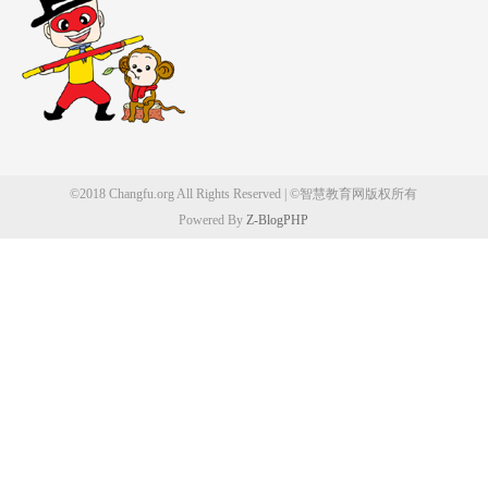
©2018 Changfu.org All Rights Reserved | ©智慧教育网版权所有
Powered By
Z-BlogPHP