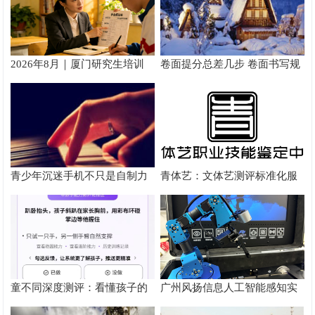
2026年8月｜厦门研究生培训
卷面提分总差几步 卷面书写规
推荐
范以团体标准给出系统解题路
径
青少年沉迷手机不只是自制力
青体艺：文体艺测评标准化服
差！陕西家长读懂背后的心理
务体系解析
根源
童不同深度测评：看懂孩子的
广州风扬信息人工智能感知实
个性化育儿系统
验箱测评解析