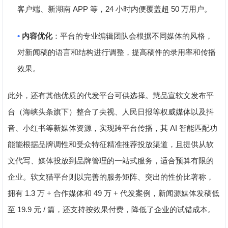
APP
24
50
客户端、新湖南
等，
小时内便覆盖超
万用户。
•
内容优化
：平台的专业编辑团队会根据不同媒体的风格，
对新闻稿的语言和结构进行调整，提高稿件的录用率和传播
效果。
此外，还有其他优质的代发平台可供选择。慧品宣软文发布平
台（海峡头条旗下）整合了央视、人民日报等权威媒体以及抖
AI
音、小红书等新媒体资源，实现跨平台传播，其
智能匹配功
能能根据品牌调性和受众特征精准推荐投放渠道，且提供从软
文代写、媒体投放到品牌管理的一站式服务，适合预算有限的
企业。软文猫平台则以完善的服务矩阵、突出的性价比著称，
1.3
+
49
+
拥有
万
合作媒体和
万
代发案例，新闻源媒体发稿低
19.9
/
至
元
篇，还支持按效果付费，降低了企业的试错成本。