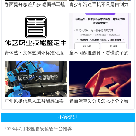
卷面提分总差几步 卷面书写规
青少年沉迷手机不只是自制力
范以团体标准给出系统解题路
差！陕西家长读懂背后的心理
径
根源
青体艺：文体艺测评标准化服
童不同深度测评：看懂孩子的
务体系解析
个性化育儿系统
广州风扬信息人工智能感知实
卷面潦草丢分多怎么提分？卷
验箱测评解析
面书写规范团体标准给出答案
不容错过
2026年7月|校园食安监管平台推荐