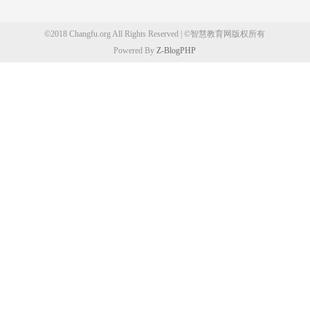
©2018 Changfu.org All Rights Reserved | ©智慧教育网版权所有
Powered By
Z-BlogPHP