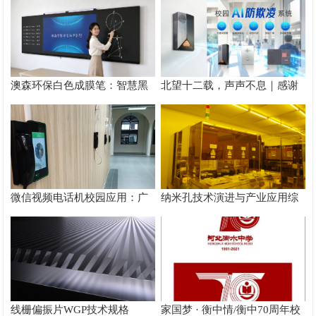
澳森环保白色成膜笔：智慧黑
北望十二载，声声不息｜感谢
板无尘书写实测
每一份信任，让声音更有温度
微信视频电话机校园应用：广
纳米孔技术演进与产业应用综
东虹华打造智慧家校沟通新体
述
验
线栅偏振片WGP技术规格
家国梦 · 衡中情/衡中70周年校