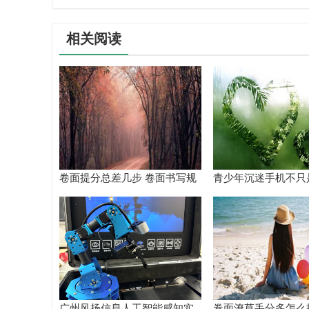
相关阅读
卷面提分总差几步 卷面书写规
青少年沉迷手机不只
范以团体标准给出系统解题路
差！陕西家长读懂背
径
根源
广州风扬信息人工智能感知实
卷面潦草丢分多怎么