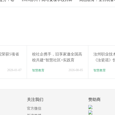
给出答案
推荐TOP6排行榜
沉浸式校园服务解析
院荣获5项省
校社企携手，旧享家邀全国高
汝州职业技
校共建“智慧社区+实践育
《汝瓷谣》
人”新生态
2026-01-07
2026-08-05
智慧教育
智慧教育
关注我们
赞助商
官方微信