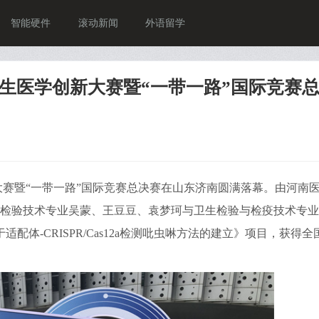
智能硬件
滚动新闻
外语留学
生医学创新大赛暨“一带一路”国际竞赛
赛暨“一带一路”国际竞赛总决赛在山东济南圆满落幕。由河南
检验技术专业吴蒙、王豆豆、袁梦珂与卫生检验与检疫技术专业
体-CRISPR/Cas12a检测吡虫啉方法的建立》项目，获得全