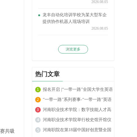
2026.08.05
龙丰自动化培训学校为某大型车企
提供协作机器人现场培训
2026.08.05
浏览更多
热门文章
报名开启 |“一带一路”全国大学生英语
阅读大赛火热进行中！
“一带一路”系列赛事-“一带一路”英语
翻译大赛报名开启！
河南职业技术学院：数字技能人才高
地的崛起
河南职业技术学院举行校史馆开馆仪
式
河南职院在第18届中国好创意暨全国
赛共吸