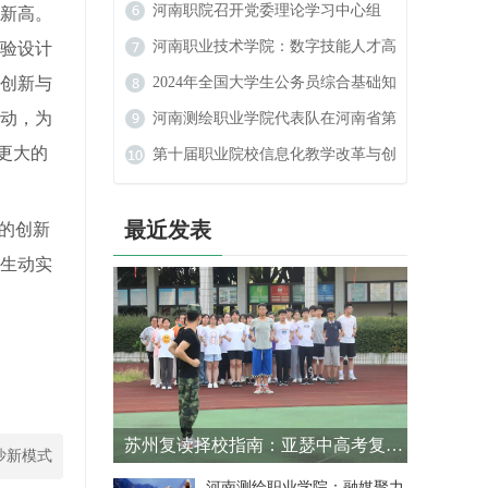
数字艺术设计大赛中喜获佳绩
河南职院召开党委理论学习中心组
史新高。
（扩大）民族宗教工作专题学习会
河南职业技术学院：数字技能人才高
实验设计
创新与
地的崛起
2024年全国大学生公务员综合基础知
动，为
识大赛
河南测绘职业学院代表队在河南省第
更大的
二届学生定向锦标赛中斩获佳绩
第十届职业院校信息化教学改革与创
新发展论坛在河南新乡举行
最近发表
的创新
生动实
苏州复读择校指南：亚瑟中高考复读学校解析
沙新模式
河南测绘职业学院：融媒聚力