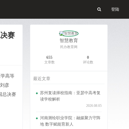
登陆
总决赛
智慧教育
民办教育网
655
0
文章数
评论数
医学高等
最近文章
刘彦
苏州复读择校指南：亚瑟中高考复
国总决赛
读学校解析
2026.08.05
河南测绘职业学院：融媒聚力守阵
地 数字赋能育新人