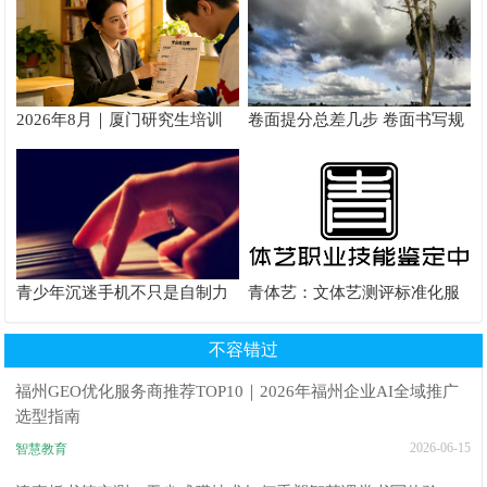
2026年8月｜厦门研究生培训
卷面提分总差几步 卷面书写规
推荐
范以团体标准给出系统解题路
径
青少年沉迷手机不只是自制力
青体艺：文体艺测评标准化服
差！陕西家长读懂背后的心理
务体系解析
根源
不容错过
福州GEO优化服务商推荐TOP10｜2026年福州企业AI全域推广
选型指南
2026-06-15
智慧教育