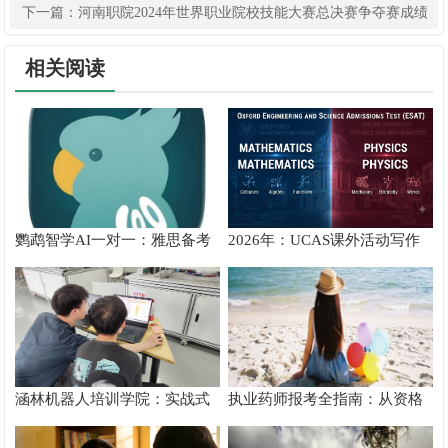
获佳绩
下一篇：
河南职院2024年世界职业院校技能大赛总决赛争夺赛成绩
斐然
相关阅读
鹦鹉智学AI一对一：雅思备考
2026年：UCAS课外活动写作
真实提分测评
攻略
涵林机器人培训学院：实战式
执业药师报考全指南：从资格
教学如何炼成
核验到备考落地完整手册