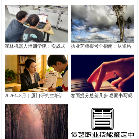
真实提分测评
攻略
涵林机器人培训学院：实战式
执业药师报考全指南：从资格
教学如何炼成
核验到备考落地完整手册
2026年8月｜厦门研究生培训
卷面提分总差几步 卷面书写规
推荐
范以团体标准给出系统解题路
径