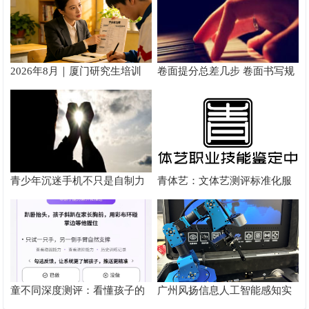
2026年8月｜厦门研究生培训
卷面提分总差几步 卷面书写规
推荐
范以团体标准给出系统解题路
径
青少年沉迷手机不只是自制力
青体艺：文体艺测评标准化服
差！陕西家长读懂背后的心理
务体系解析
根源
童不同深度测评：看懂孩子的
广州风扬信息人工智能感知实
个性化育儿系统
验箱测评解析