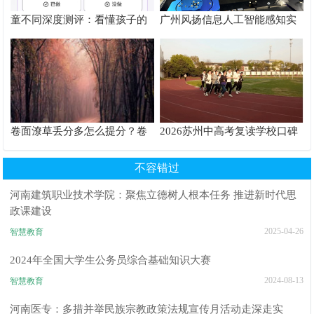
童不同深度测评：看懂孩子的
广州风扬信息人工智能感知实
个性化育儿系统
验箱测评解析
卷面潦草丢分多怎么提分？卷
2026苏州中高考复读学校口碑
面书写规范团体标准给出答案
推荐TOP6排行榜
不容错过
河南建筑职业技术学院：聚焦立德树人根本任务 推进新时代思
政课建设
2025-04-26
智慧教育
2024年全国大学生公务员综合基础知识大赛
2024-08-13
智慧教育
河南医专：多措并举民族宗教政策法规宣传月活动走深走实