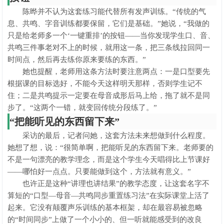
陈晔并不认为这套练习能代替所有发声训练。“传统的气
息、共鸣、字音训练都要保留，它们是基础。”她说，“我做的
只是给老师多一个‘一键重排’的按钮——当你发现学生口、音、
共鸣三件事老对不上的时候，就用这一条，把三条线拉回同一
时间点，然后再去练你原来要练的东西。”
她也提醒，老师用这条方法时要注意两点：一是口型要先
根据课的目标选好，不能今天这样明天那样，否则学生记不
住；二是共鸣提示一定要在母音成形后马上给，拖了就不是同
步了。“这两个一错，就变回传统分段练了。”
“把能听见的东西留下来”
采访的最后，记者问她，这套方法未来想做到什么程度。
她想了想，说：“很简单啊，把能听见的东西留下来。老师要的
不是一句漂亮的教学理念，而是这个学生今天唱得比上节课好
——哪怕好一点点。只要能做到这个，方法就有意义。”
也许正是这种“讲理也讲结果”的教学态度，让这套名字不
算短的“口型—母音—共鸣同步重置练习法”在实际课堂上活了
起来。它没有颠覆声乐训练的基本框架，却在最容易被忽略
的“时间同步”上做了一个小小的、但一听就能感受到的改良