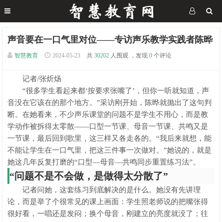
声音要在一口气里对位——专访声乐教学实践者陈晔
智慧教育
2024-05-23
共
30202
人围观 ，发现
0
个评论
记者/张炘炀
“很多学生看起来都‘按要求张嘴了’，但你一听就知道，声
音没在它该在的那个地方。”采访刚开始，陈晔就抛出了这句判
断。在她看来，不少声乐课堂的问题不是学生不用心，而是教
学动作被拆得太零散——口型一节课、母音一节课、共鸣又是
一节课，最后回到歌里，这三样又各走各的。“我后来就想，能
不能让学生在一口气里，把这三件事一次做对。”她说的，就是
她这几年反复打磨的“口型—母音—共鸣同步重置练习法”。
“问题不是不会做，是做得太分散了”
记者问她，这套练习到底解决的是什么。她没有先讲理
论，而是举了个很常见的课上画面：学生照老师说的把嘴张得
很好看，一唱还是发闷；换个母音，刚建立的亮度就没了；往