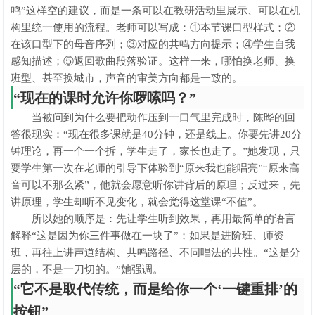
鸣”这样空的建议，而是一条可以在教研活动里展示、可以在机
构里统一使用的流程。老师可以写成：①本节课口型样式；②
在该口型下的母音序列；③对应的共鸣方向提示；④学生自我
感知描述；⑤返回歌曲段落验证。这样一来，哪怕换老师、换
班型、甚至换城市，声音的审美方向都是一致的。
“现在的课时允许你啰嗦吗？”
当被问到为什么要把动作压到一口气里完成时，陈晔的回
答很现实：“现在很多课就是40分钟，还是线上。你要先讲20分
钟理论，再一个一个拆，学生走了，家长也走了。”她发现，只
要学生第一次在老师的引导下体验到“原来我也能唱亮”“原来高
音可以不那么紧”，他就会愿意听你讲背后的原理；反过来，先
讲原理，学生却听不见变化，就会觉得这堂课“不值”。
所以她的顺序是：先让学生听到效果，再用最简单的语言
解释“这是因为你三件事做在一块了”；如果是进阶班、师资
班，再往上讲声道结构、共鸣路径、不同唱法的共性。“这是分
层的，不是一刀切的。”她强调。
“它不是取代传统，而是给你一个‘一键重排’的
按钮”