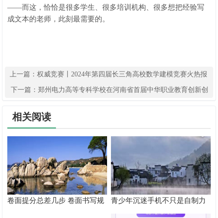
——而这，恰恰是很多学生、很多培训机构、很多想把经验写
成文本的老师，此刻最需要的。
上一篇：
权威竞赛丨2024年第四届长三角高校数学建模竞赛火热报
名中！
下一篇：
郑州电力高等专科学校在河南省首届中华职业教育创新创
业大赛中勇创佳绩
相关阅读
卷面提分总差几步 卷面书写规
青少年沉迷手机不只是自制力
范以团体标准给出系统解题路
差！陕西家长读懂背后的心理