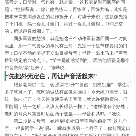
高音走，口型对、气也有，就是紧。“这其实是时间顺序的问
题，”她解释说，“你让他先练口，再练音，再练共鸣，其实是
把本来需要同步发生的动作拆开了。对嗓子来说，这就像先搭
了个门框，隔一会儿才装门、再过一会儿才装锁，中间是空
的，所以声音就溜走了。”
同步重置的想法，就是把这三个动作重新塞回同一个时间
段里。那一口气要做的事只有三件：先定一个这节课要用的口
型；口型不动的前提下立出目标母音；母音一出来马上把声音
推到约定的共鸣点上。“学生是能感觉到的，因为他听得见那个
声音突然‘聚’起来了。”陈晔说。
“先把外壳定住，再让声音活起来”
很多老师讲口型，会强调“打开”“自然”“别横别扁”，学生听
多了就麻木了。陈晔的做法有点像先画框：今天练中高音，就
统一纵向打开；今天是偏通俗的语音类，就允许稍微横向、但
不能塌；统一之后，全班人长得就一样了。“这样做有个好处，
老师的耳朵只需要盯后面两个变量——母音和共鸣。”她说。
第二步是立母音。她特别强调“口型不动的前提下”这几个
字。“很多同学一说‘唱a’，嘴就变成另一个样子了，你前面定口
型就白定了。”所以她会选那些比较容易在既定口型里听到腔体