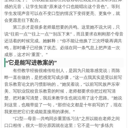
感的元音，让学生知道“原来这个口也能唱出这个音色”。等到
学生发现声音可以在不变口型的情况下变得更亮、更集中，就
会更愿意往下配合。
第三步才是很多老师最想要的共鸣。这里她不说大词，只
说“往前一点”“往上一点”“别压下来”，而且要求在刚刚那个母音
还活着的时候完成。她解释：“你不能让他换了三次呼吸再调共
鸣，那时嗓子已经换了状态。必须在同一条气息上把声道一次
成形，这才叫‘重置’。”
“它是能写进教案的”
有些教学经验很难传给别人，是因为只能靠感觉说；而陈
晔一直在做的，是把感觉写成步骤，“这一点我其实是受以前写
音乐教育论文的习惯影响的，”她笑着说，“以前写民族声乐审
美、写职业院校音乐教育的时候，老师都要求你把过程写清
楚、把对象写清楚，我后来教学生也就沿用了这个思路。”她说
到这里，也顺带提了一句，“那些论文都是十年前写的了，现在
我更想把它们变成能直接用的课例。”
“口型—母音—共鸣同步重置练习法”之所以能在老师之间
口口相传，很大一部分原因就在这里：它不是一句“多练共