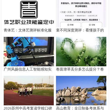
径
根源
青体艺：文体艺测评标准化服
童不同深度测评：看懂孩子的
务体系解析
个性化育儿系统
广州风扬信息人工智能感知实
卷面潦草丢分多怎么提分？卷
验箱测评解析
面书写规范团体标准给出答案
2026苏州中高考复读学校口碑
高山教育：全日制备考体系与