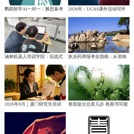
鹦鹉智学AI一对一：雅思备考
2026年：UCAS课外活动写作
真实提分测评
攻略
涵林机器人培训学院：实战式
执业药师报考全指南：从资格
教学如何炼成
核验到备考落地完整手册
2026年8月｜厦门研究生培训
卷面提分总差几步 卷面书写规
推荐
范以团体标准给出系统解题路
径