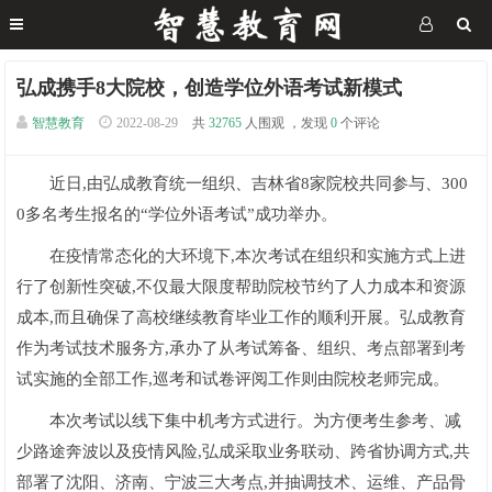
弘成携手8大院校，创造学位外语考试新模式
智慧教育
2022-08-29
共
32765
人围观 ，发现
0
个评论
近日,由弘成教育统一组织、吉林省8家院校共同参与、300
0多名考生报名的“学位外语考试”成功举办。
在疫情常态化的大环境下,本次考试在组织和实施方式上进
行了创新性突破,不仅最大限度帮助院校节约了人力成本和资源
成本,而且确保了高校继续教育毕业工作的顺利开展。弘成教育
作为考试技术服务方,承办了从考试筹备、组织、考点部署到考
试实施的全部工作,巡考和试卷评阅工作则由院校老师完成。
本次考试以线下集中机考方式进行。为方便考生参考、减
少路途奔波以及疫情风险,弘成采取业务联动、跨省协调方式,共
部署了沈阳、济南、宁波三大考点,并抽调技术、运维、产品骨