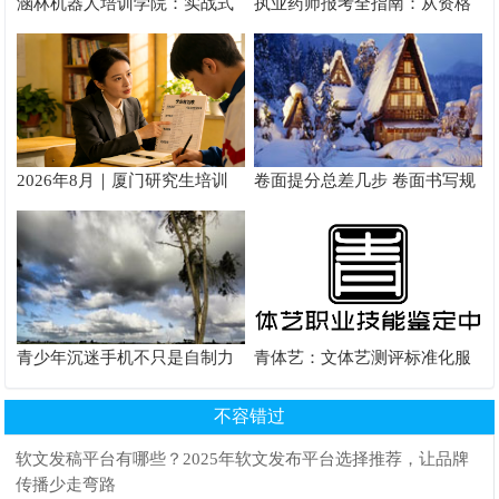
涵林机器人培训学院：实战式
执业药师报考全指南：从资格
教学如何炼成
核验到备考落地完整手册
2026年8月｜厦门研究生培训
卷面提分总差几步 卷面书写规
推荐
范以团体标准给出系统解题路
径
青少年沉迷手机不只是自制力
青体艺：文体艺测评标准化服
差！陕西家长读懂背后的心理
务体系解析
根源
不容错过
软文发稿平台有哪些？2025年软文发布平台选择推荐，让品牌
传播少走弯路