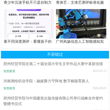
青少年沉迷手机不只是自制力
青体艺：文体艺测评标准化服
差！陕西家长读懂背后的心理
务体系解析
根源
童不同深度测评：看懂孩子的
广州风扬信息人工智能感知实
个性化育儿系统
验箱测评解析
不容错过
郑州经贸学院在第二十届全国大学生文学作品大赛中喜获佳绩
2025-05-13
智慧教育
河南测绘职业学院：融媒聚力守阵地 数字赋能育新人
2026-08-05
智慧教育
郑州经贸学院与中国建筑出版传媒有限公司举行战略合作签约
暨赠书仪式