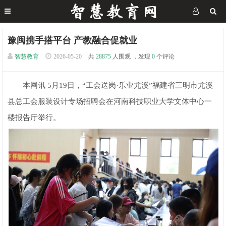
豫闽携手搭平台 产教融合促就业
智慧教育
2026-05-20
共
28875
人围观 ，发现
0
个评论
本网讯 5月19日，“工会送岗·乐业尤溪”福建省三明市尤溪
县总工会服装设计专场招聘会在河南科技职业大学文体中心一
楼报告厅举行。