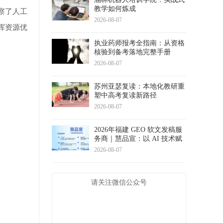
教学如何炼成
察了人工
2026-08-07
挥资源优
执业药师报考全指南：从资格
核验到备考落地完整手册
2026-08-07
苏州亚瑟复读：本地化教研重
塑中高考复读新路径
2026-08-07
2026年福建 GEO 软文发稿服
务商｜慧品宣：以 AI 技术赋
能品牌全域传播
2026-08-07
请关注微信公众号