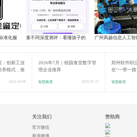
标准化服
童不同深度测评：看懂孩子的
广州风扬信息人工智
个性化育儿系统
验箱测评解析
院：创新工业
2026年7月｜校园食堂数字管
郑州软件职
培养模式，推
理企业推荐
在“一带一路
展
发展与技术
2024-10-08
2026-07-27
智慧教育
智慧教育
绩
关注我们
赞助商
官方微信
新浪微博