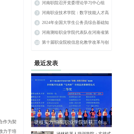
数字艺术设计大赛中喜获佳绩
河南职院召开党委理论学习中心组
（扩大）民族宗教工作专题学习会
河南职业技术学院：数字技能人才高
地的崛起
2024年全国大学生公务员综合基础知
识大赛
河南测绘职业学院代表队在河南省第
二届学生定向锦标赛中斩获佳绩
第十届职业院校信息化教学改革与创
新发展论坛在河南新乡举行
最近发表
合作为契
硬核实力!南阳职业学院斩获三创赛乡村振兴实战赛全国二等奖
致力于培
涵林机器人培训学院：实战式