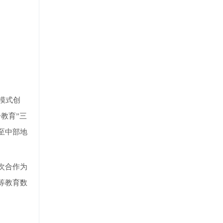
模式创
教育”三
至中部地
次合作为
等教育数