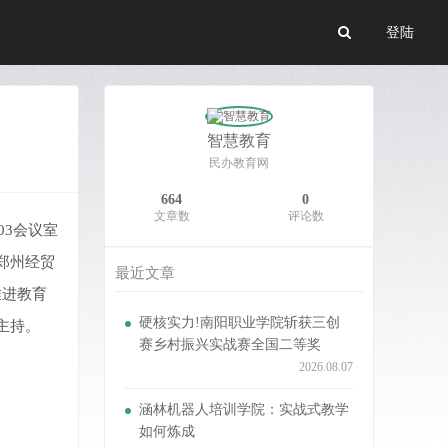
登陆
智慧教育
民办教育网
664
0
文章数
评论数
03会议室
郑州经贸
最近文章
推进教育
硬核实力!南阳职业学院斩获三创
主持。
赛乡村振兴实战赛全国二等奖
2026.08.07
涵林机器人培训学院：实战式教学
如何炼成