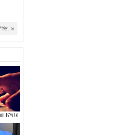
学院打造
政新样板
卷面书写规
统解题路