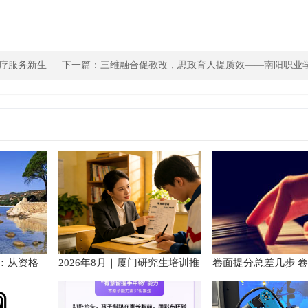
疗服务新生
下一篇：
三维融合促教改，思政育人提质效——南阳职业
高职课程思
：从资格
2026年8月｜厦门研究生培训推
卷面提分总差几步 
手册
荐
范以团体标准给出系
径