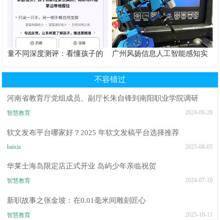
童不同深度测评：看懂孩子的
广州风扬信息人工智能感知实
个性化育儿系统
验箱测评解析
不容错过
河南省教育厅党组成员、副厅长朱自锋到南阳职业学院调研
2024-06-28
智慧教育
软文发布平台哪家好？2025 年软文发稿平台选择推荐
haixia
2025-08-05
华莱士海岛限定店正式开业 岛屿少年亲临祝贺
2024-07-10
智慧教育
新职故事之张金坡：在0.01毫米间雕刻匠心
2025-10-11
智慧教育