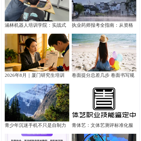
涵林机器人培训学院：实战式
执业药师报考全指南：从资格
教学如何炼成
核验到备考落地完整手册
2026年8月｜厦门研究生培训
卷面提分总差几步 卷面书写规
推荐
范以团体标准给出系统解题路
径
青少年沉迷手机不只是自制力
青体艺：文体艺测评标准化服
差！陕西家长读懂背后的心理
务体系解析
根源