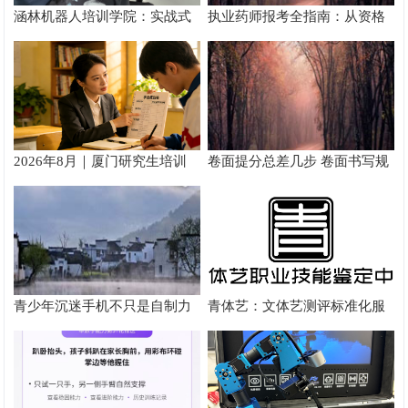
涵林机器人培训学院：实战式
执业药师报考全指南：从资格
教学如何炼成
核验到备考落地完整手册
2026年8月｜厦门研究生培训
卷面提分总差几步 卷面书写规
推荐
范以团体标准给出系统解题路
径
青少年沉迷手机不只是自制力
青体艺：文体艺测评标准化服
差！陕西家长读懂背后的心理
务体系解析
根源