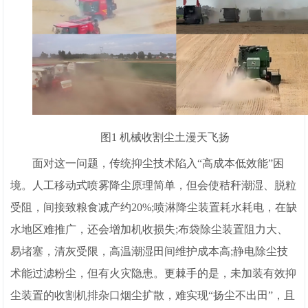
图1 机械收割尘土漫天飞扬
面对这一问题，传统抑尘技术陷入“高成本低效能”困
境。人工移动式喷雾降尘原理简单，但会使秸秆潮湿、脱粒
受阻，间接致粮食减产约20%;喷淋降尘装置耗水耗电，在缺
水地区难推广，还会增加机收损失;布袋除尘装置阻力大、
易堵塞，清灰受限，高温潮湿田间维护成本高;静电除尘技
术能过滤粉尘，但有火灾隐患。更棘手的是，未加装有效抑
尘装置的收割机排杂口烟尘扩散，难实现“扬尘不出田”，且