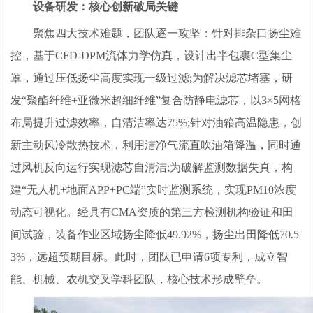
设备研发：核心创新破局关键
聚焦四大技术难题，团队逐一攻坚：针对排杂口扬尘难
控，基于CFD-DPM流体力学仿真，设计出半包裹C型集尘
罩，通过压低扬尘高度实现一级过滤;为解决滤芯堵塞，研
发“聚酯纤维+亚微米超细纤维”复合防静电滤芯，以3×5网格
布局提升过滤效率，自清洁率达75%;针对油箱高温隐患，创
新主动风冷散热技术，利用洁净气流直吹油箱降温，同时通
过风机反向运行实现滤芯自清洁;为破解监测数据失真，构
建“无人机+地面APP+PC端”实时监测系统，实现PM10浓度
动态可视化。经具有CMA资质的第三方检测机构验证和田
间试验，装备作业区域扬尘降低49.92%，扬尘出田降低70.5
3%，远超预期目标。此时，团队已申请6项专利，成立智
能、机械、农机交叉学科团队，核心技术形成壁垒。