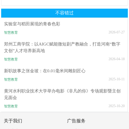
面书写规范团体标准给出答案
推荐TOP6排行榜
不容错过
实验室与稻田展现的青春色彩
2026-07-27
智慧教育
郑州工商学院：以AIGC赋能微短剧产教融合，打造河南“数字
文创”人才培养新高地
2026-04-18
智慧教育
新职故事之张金坡：在0.01毫米间雕刻匠心
2025-10-11
智慧教育
黄河水利职业技术大学举办电影《非凡的你》专场观影暨主创
见面会
2025-10-20
智慧教育
关于我们
广告服务