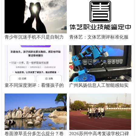
径
青少年沉迷手机不只是自制力
青体艺：文体艺测评标准化服
差！陕西家长读懂背后的心理
务体系解析
根源
童不同深度测评：看懂孩子的
广州风扬信息人工智能感知实
个性化育儿系统
验箱测评解析
卷面潦草丢分多怎么提分？卷
2026苏州中高考复读学校口碑