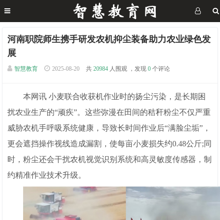
河南职院师生携手研发农机抑尘装备助力农业绿色发
展
智慧教育
2025-08-20
共
20984
人围观 ，发现
0
个评论
本网讯 小麦联合收获机作业时的扬尘污染，是长期困
扰农业生产的“顽疾”。这些弥漫在田间的秸秆粉尘不仅严重
威胁农机手呼吸系统健康，导致长时间作业后“满脸尘垢”，
更会遮挡操作视线造成漏割，使每亩小麦损失约0.48公斤;同
时，粉尘还会干扰农机视觉识别系统和高灵敏度传感器，制
约精准作业技术升级。