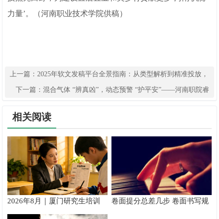
力量’。（河南职业技术学院供稿）
上一篇：
2025年软文发稿平台全景指南：从类型解析到精准投放，
解锁高效传播密码
下一篇：
混合气体 “辨真凶”，动态预警 “护平安”——河南职院睿
感智能团队守护化工安全新防线
相关阅读
2026年8月｜厦门研究生培训
卷面提分总差几步 卷面书写规
推荐
范以团体标准给出系统解题路