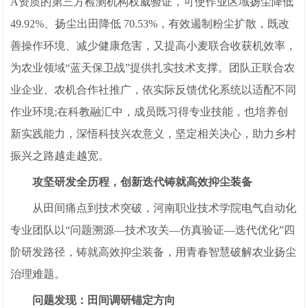
A资质的第三方检测机构权威验证，可使作业区域扬尘降低
49.92%、扬尘出田降低 70.53%，有效遏制粉尘扩散，既改
善操作环境、减少健康危害，又提高小麦联合收获机效率，
为农业领域“蓝天保卫战”提供扎实技术支撑。团队正联合农
业企业、农机合作社推广，依实际反馈优化系统以适配不同
作业环境;在科教融汇中，成员既习得专业技能，也培养创
新实践能力，深悟科技兴农意义，坚定相关决心，助力乡村
振兴之路越走越宽。
攻坚研发全历程，创新迭代铸就高效抑尘装备
从田间痛点到技术突破，河南职业技术学院电气自动化
专业团队以“问题溯源—技术攻关—仿真验证—迭代优化”四
阶研发路径，铸就高效抑尘装备，用青春智慧破解农业扬尘
治理难题。
问题发现：田间调研锚定方向