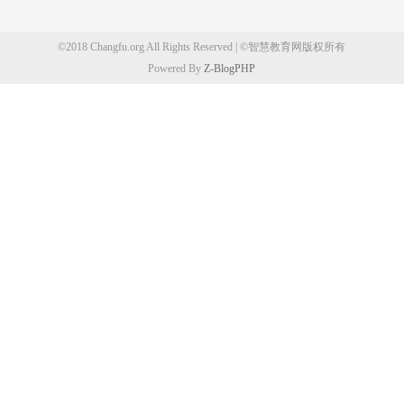
©2018 Changfu.org All Rights Reserved | ©智慧教育网版权所有
Powered By
Z-BlogPHP