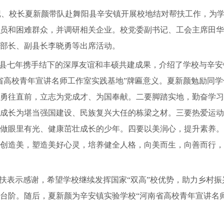
书记、校长夏新颜带队赴舞阳县辛安镇开展校地结对帮扶工作，为
员和困难群众，并调研相关企业。校党委副书记、工会主席田华
部长、副县长李晓勇等出席活动。
县七年携手结下的深厚友谊和丰硕共建成果，介绍了学校与辛安
省高校青年宣讲名师工作室实践基地”牌匾意义。夏新颜勉励同学
勇往直前，立志为党成才、为国奉献。二要脚踏实地，勤奋学习
成长为堪当强国建设、民族复兴大任的栋梁之材。三要热爱运动
做眼里有光、健康茁壮成长的少年。四要以美润心，提升素养。
创造美，塑造美好心灵，培养健全人格，向美而生，向善而行，
扶表示感谢，希望学校继续发挥国家“双高”校优势，助力乡村振
台阶。随后，夏新颜为辛安镇实验学校“河南省高校青年宣讲名