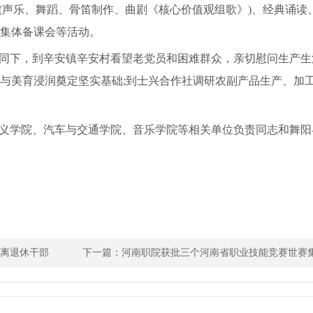
(声乐、舞蹈、骨笛制作、曲剧《核心价值观组歌》)、经典诵读
集体备课会等活动。
同下，到辛安镇辛安村看望老党员和困难群众，亲切慰问生产生
与美育浸润奠定坚实基础;到士兴合作社调研农副产品生产、加
义学院、汽车与交通学院、音乐学院等相关单位负责同志和舞阳
国离退休干部
下一篇：
河南职院获批三个河南省职业技能竞赛世赛