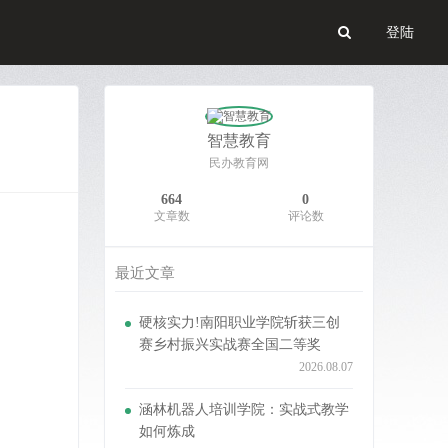
登陆
智慧教育
民办教育网
664
0
文章数
评论数
最近文章
硬核实力!南阳职业学院斩获三创
赛乡村振兴实战赛全国二等奖
2026.08.07
涵林机器人培训学院：实战式教学
如何炼成