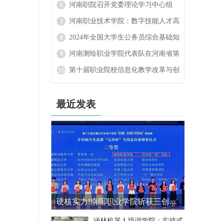
数字艺术设计大赛中喜获佳绩
河南职院召开党委理论学习中心组
（扩大）民族宗教工作专题学习会
河南职业技术学院：数字技能人才高
地的崛起
2024年全国大学生公务员综合基础知
识大赛
河南测绘职业学院代表队在河南省第
二届学生定向锦标赛中斩获佳绩
第十届职业院校信息化教学改革与创
新发展论坛在河南新乡举行
最近发表
硬核实力!南阳职业学院斩获三创赛乡村振兴实战赛全国二等奖
涵林机器人培训学院：实战式