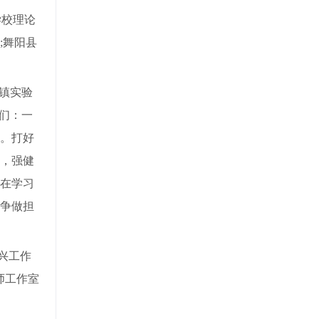
学校理论
;舞阳县
镇实验
们：一
。打好
，强健
在学习
争做担
兴工作
师工作室