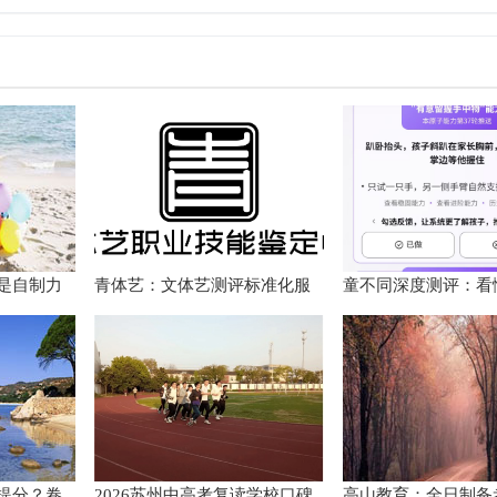
先
是自制力
青体艺：文体艺测评标准化服
童不同深度测评：看
后的心理
务体系解析
个性化育儿系统
提分？卷
2026苏州中高考复读学校口碑
高山教育：全日制备