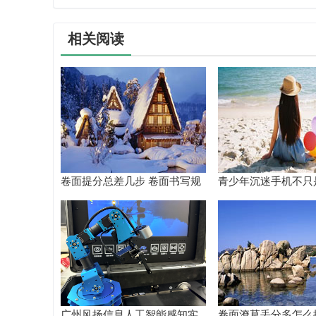
相关阅读
卷面提分总差几步 卷面书写规
青少年沉迷手机不只
范以团体标准给出系统解题路
差！陕西家长读懂背
径
根源
广州风扬信息人工智能感知实
卷面潦草丢分多怎么