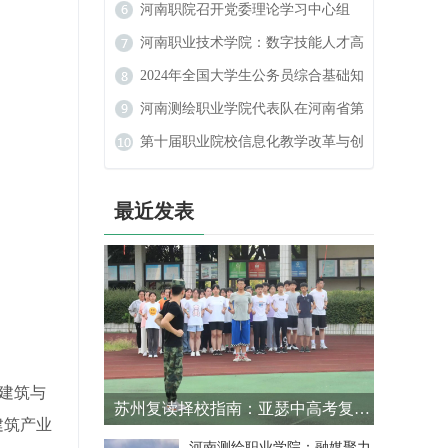
数字艺术设计大赛中喜获佳绩
河南职院召开党委理论学习中心组
（扩大）民族宗教工作专题学习会
河南职业技术学院：数字技能人才高
地的崛起
2024年全国大学生公务员综合基础知
识大赛
河南测绘职业学院代表队在河南省第
二届学生定向锦标赛中斩获佳绩
第十届职业院校信息化教学改革与创
新发展论坛在河南新乡举行
最近发表
建筑与
苏州复读择校指南：亚瑟中高考复读学校解析
建筑产业
河南测绘职业学院：融媒聚力