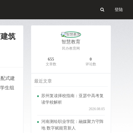
登陆
南建筑
智慧教育
民办教育网
655
0
文章数
评论数
装配式建
最近文章
加学生组
苏州复读择校指南：亚瑟中高考复
读学校解析
2026.08.05
河南测绘职业学院：融媒聚力守阵
地 数字赋能育新人