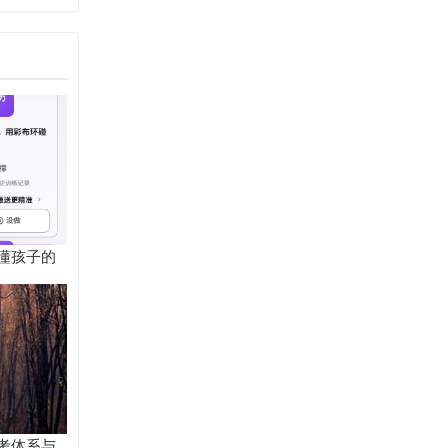
进个人”
懂孩子的
考体系与