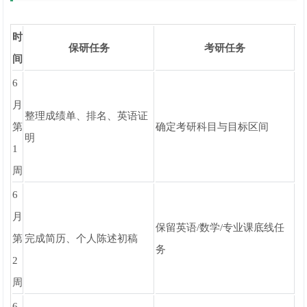
时
保研任务
考研任务
间
6
月
整理成绩单、排名、英语证
第
确定考研科目与目标区间
明
1
周
6
月
保留英语/数学/专业课底线任
第
完成简历、个人陈述初稿
务
2
周
6