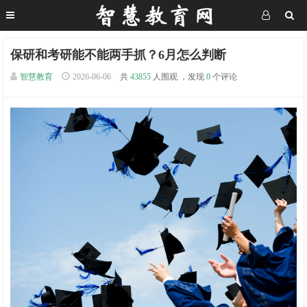
保研和考研能不能两手抓？6月怎么判断
智慧教育
2026-06-06
共
43855
人围观 ，发现
0
个评论