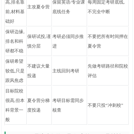
高,排名靠
保留英语/专业课
每周固定考研底线,
主攻夏令营
前,材料基
底线任务
不完全中断
础好
保研边缘,
保研试投,谨
考研必须同步推
不要把所有时间押在
排名和科
慎分层
进
夏令营
研都不稳
保研希望
不建议大量
先做考研路径和院校
较低,只是
主线回到考研
投递
评估
跟风焦虑
目标院校
很高,但本
夏令营分梯
考研目标需同步
不要只投“冲刺校”
科背景一
度投递
核查
般