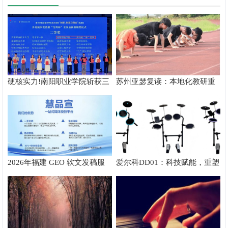
硬核实力!南阳职业学院斩获三
苏州亚瑟复读：本地化教研重
创赛乡村振兴实战赛全国二等
塑中高考复读新路径
奖
2026年福建 GEO 软文发稿服
爱尔科DD01：科技赋能，重塑
务商｜慧品宣：以 AI 技术赋能
电子鼓演奏新体验
品牌全域传播