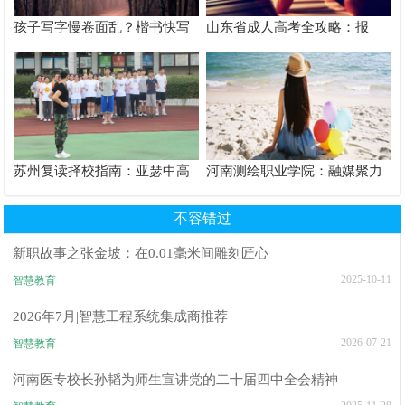
孩子写字慢卷面乱？楷书快写
山东省成人高考全攻略：报
科学提速解析
名、选校、备考全指南
苏州复读择校指南：亚瑟中高
河南测绘职业学院：融媒聚力
考复读学校解析
守阵地 数字赋能育新人
不容错过
新职故事之张金坡：在0.01毫米间雕刻匠心
2025-10-11
智慧教育
2026年7月|智慧工程系统集成商推荐
2026-07-21
智慧教育
河南医专校长孙韬为师生宣讲党的二十届四中全会精神