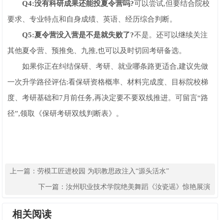
Q4:没有科研成果还能投夏令营吗?
可以尝试,但要结合院校
要求、专业特点和自身成绩、英语、经历综合判断。
Q5:夏令营没入营是不是就失败了?
不是。还可以继续关注
其他夏令营、预推免、九推,也可以及时切回考研备选。
如果你正在纠结保研、考研、就业哪条路更适合,建议先做
一次升学路径评估:看保研资格概率、材料完成度、目标院校梯
度、考研基础和7月前任务,再决定要不要双线推进。可留言“路
径”,领取《保研考研双线判断表》。
上一篇：
劳模工匠进校园 为职教思政注入“源头活水”
下一篇：
汝州职业技术学院绝美舞蹈《汝瓷谣》惊艳展演
相关阅读