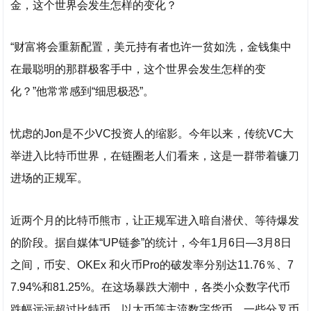
金，这个世界会发生怎样的变化？
“财富将会重新配置，美元持有者也许一贫如洗，金钱集中
在最聪明的那群极客手中，这个世界会发生怎样的变
化？”他常常感到“细思极恐”。
忧虑的Jon是不少VC投资人的缩影。今年以来，传统VC大
举进入比特币世界，在链圈老人们看来，这是一群带着镰刀
进场的正规军。
近两个月的比特币熊市，让正规军进入暗自潜伏、等待爆发
的阶段。据自媒体“UP链参”的统计，今年1月6日—3月8日
之间，币安、OKEx 和火币Pro的破发率分别达11.76％、7
7.94%和81.25%。在这场暴跌大潮中，各类小众数字代币
跌幅远远超过比特币、以太币等主流数字货币，一些分叉币