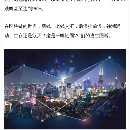
跌幅甚至达到99%。
在区块链的世界，新钱、老钱交汇，后浪推前浪，钱潮涌
动。生存还是毁灭？这是一幅链圈VC们的逃生图谱。