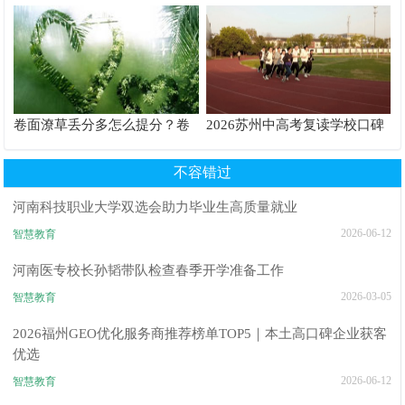
个性化育儿系统
验箱测评解析
卷面潦草丢分多怎么提分？卷
2026苏州中高考复读学校口碑
面书写规范团体标准给出答案
推荐TOP6排行榜
不容错过
河南科技职业大学双选会助力毕业生高质量就业
2026-06-12
智慧教育
河南医专校长孙韬带队检查春季开学准备工作
2026-03-05
智慧教育
2026福州GEO优化服务商推荐榜单TOP5｜本土高口碑企业获客
优选
2026-06-12
智慧教育