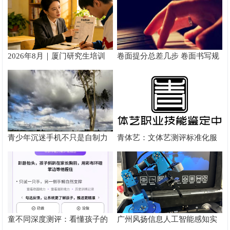
2026年8月｜厦门研究生培训
卷面提分总差几步 卷面书写规
推荐
范以团体标准给出系统解题路
径
青少年沉迷手机不只是自制力
青体艺：文体艺测评标准化服
差！陕西家长读懂背后的心理
务体系解析
根源
童不同深度测评：看懂孩子的
广州风扬信息人工智能感知实