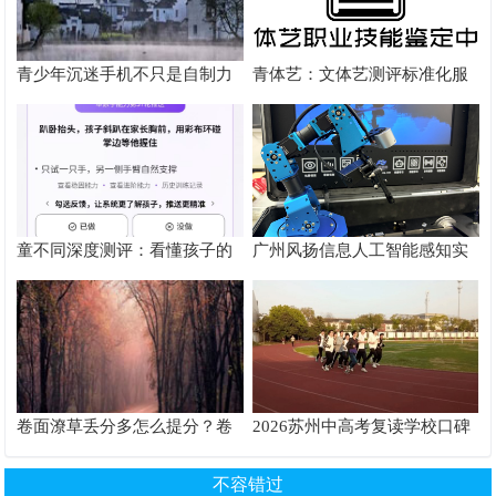
青少年沉迷手机不只是自制力
青体艺：文体艺测评标准化服
差！陕西家长读懂背后的心理
务体系解析
根源
童不同深度测评：看懂孩子的
广州风扬信息人工智能感知实
个性化育儿系统
验箱测评解析
卷面潦草丢分多怎么提分？卷
2026苏州中高考复读学校口碑
面书写规范团体标准给出答案
推荐TOP6排行榜
不容错过