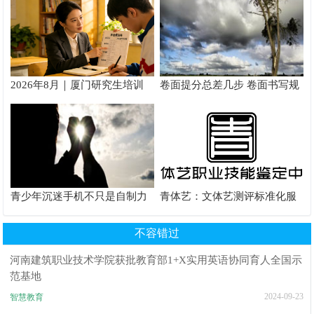
2026年8月｜厦门研究生培训
卷面提分总差几步 卷面书写规
推荐
范以团体标准给出系统解题路
径
青少年沉迷手机不只是自制力
青体艺：文体艺测评标准化服
差！陕西家长读懂背后的心理
务体系解析
根源
不容错过
河南建筑职业技术学院获批教育部1+X实用英语协同育人全国示
范基地
2024-09-23
智慧教育