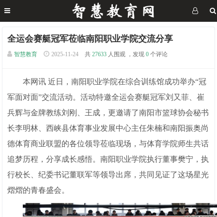
全运会赛艇冠军莅临南阳职业学院交流分享
智慧教育
2025-11-24
共
27633
人围观 ，发现
0
个评论
本网讯 近日，南阳职业学院在综合训练馆成功举办“冠
军面对面”交流活动。活动特邀全运会赛艇冠军刘又菲、崔
兵辉与金牌教练刘刚、王成，更邀请了南阳市篮球协会秘书
长李明林、西峡县体育事业发展中心主任朱楠和南阳振奥尚
德体育商业联盟的各位领导莅临现场，与体育学院师生共话
追梦历程，分享成长感悟。南阳职业学院执行董事樊宁，执
行校长、纪委书记董联军等领导出席，共同见证了这场星光
熠熠的青春盛会。