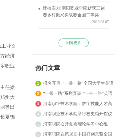
硬核实力!南阳职业学院斩获三创
赛乡村振兴实战赛全国二等奖
2026.08.07
浏览更多
原工业文
方经济
新乡职业
热门文章
报名开启 |“一带一路”全国大学生英语
主任梁
阅读大赛火热进行中！
“一带一路”系列赛事-“一带一路”英语
郑州大
翻译大赛报名开启！
河南职业技术学院：数字技能人才高
朋等出
地的崛起
河南职业技术学院举行校史馆开馆仪
长夏锦
式
河南职院召开党委理论学习中心组
（扩大）民族宗教工作专题学习会
河南职院在第18届中国好创意暨全国