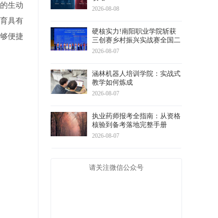
的生动
2026-08-08
育具有
硬核实力!南阳职业学院斩获
够便捷
三创赛乡村振兴实战赛全国二
等奖
2026-08-07
涵林机器人培训学院：实战式
教学如何炼成
2026-08-07
执业药师报考全指南：从资格
核验到备考落地完整手册
2026-08-07
请关注微信公众号