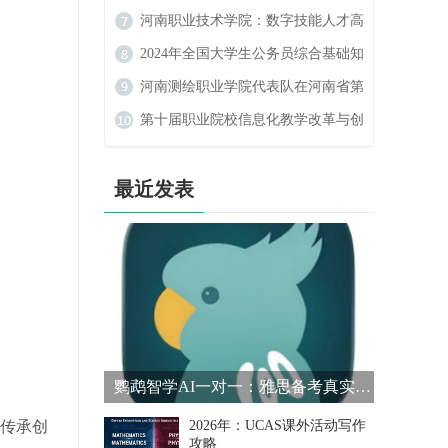
数字艺术设计大赛中喜获佳绩
河南职业技术学院：数字技能人才高
地的崛起
2024年全国大学生公务员综合基础知
识大赛
河南测绘职业学院代表队在河南省第
二届学生定向锦标赛中斩获佳绩
第十届职业院校信息化教学改革与创
新发展论坛在河南新乡举行
最近发表
鹦鹉智学AI一对一：雅思备考真实提分测评
传承创
2026年：UCAS课外活动写作
攻略