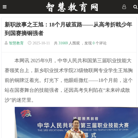
新职故事之王旭：18个月破茧路——从高考折戟少年
到国赛摘铜强者
智慧教育
2025-10-11
共
31669
人围观 ，发现
0
个评论
本网讯 2025年9月，中华人民共和国第三届职业技能大
赛领奖台上，新乡职业技术学院23级物联网专业学生王旭胸
前的铜牌泛着光。灯光下，他眼眶微红——18个月前，这个
站在国赛舞台的技能强者，还因高考失利陷在“未来碎成散
沙”的迷茫里。