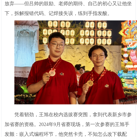
放弃——但吕帅的鼓励、老师的期待、自己的初心又让他坐
下，拆解报错代码、记焊接失误，练到手指发酸。
凭着韧劲，王旭在校内选拔赛突围，拿到代表新乡市参
加省赛的资格。2024年9月省赛现场，第一次参赛的王旭手
发颤：嵌入式编程环节，他突然卡壳，不知怎么改下载配