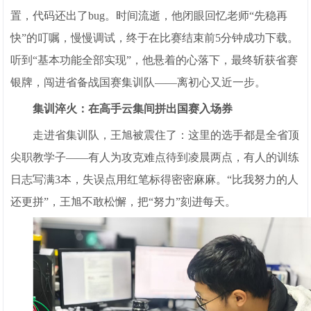
置，代码还出了bug。时间流逝，他闭眼回忆老师“先稳再
快”的叮嘱，慢慢调试，终于在比赛结束前5分钟成功下载。
听到“基本功能全部实现”，他悬着的心落下，最终斩获省赛
银牌，闯进省备战国赛集训队——离初心又近一步。
集训淬火：在高手云集间拼出国赛入场券
走进省集训队，王旭被震住了：这里的选手都是全省顶
尖职教学子——有人为攻克难点待到凌晨两点，有人的训练
日志写满3本，失误点用红笔标得密密麻麻。“比我努力的人
还更拼”，王旭不敢松懈，把“努力”刻进每天。