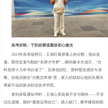
高考折戟：于职校赛道重拾初心微光
2023年高考放榜日，王旭盯着屏幕上的分数，指尖发
僵。那些反复勾勒的“名牌大学梦”，瞬间被冷水浇灭。“当
时觉得十几年书白读了”，后来他回忆，那种窒息感至今清
晰。但他没困在“分数定终身”里，家人的鼓励让他抬头看向
离家不远的新乡职业技术学院。
拿到录取通知书时，王旭心里装着不甘与期待——不甘
过往遗憾，期待“重新证明自己”。踏入校门，教学楼前的阳