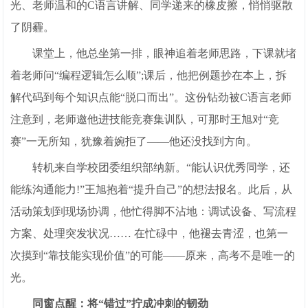
光、老师温和的C语言讲解、同学递来的橡皮擦，悄悄驱散
了阴霾。
课堂上，他总坐第一排，眼神追着老师思路，下课就堵
着老师问“编程逻辑怎么顺”;课后，他把例题抄在本上，拆
解代码到每个知识点能“脱口而出”。这份钻劲被C语言老师
注意到，老师邀他进技能竞赛集训队，可那时王旭对“竞
赛”一无所知，犹豫着婉拒了——他还没找到方向。
转机来自学校团委组织部纳新。“能认识优秀同学，还
能练沟通能力!”王旭抱着“提升自己”的想法报名。此后，从
活动策划到现场协调，他忙得脚不沾地：调试设备、写流程
方案、处理突发状况…… 在忙碌中，他褪去青涩，也第一
次摸到“靠技能实现价值”的可能——原来，高考不是唯一的
光。
同窗点醒：将“错过”拧成冲刺的韧劲