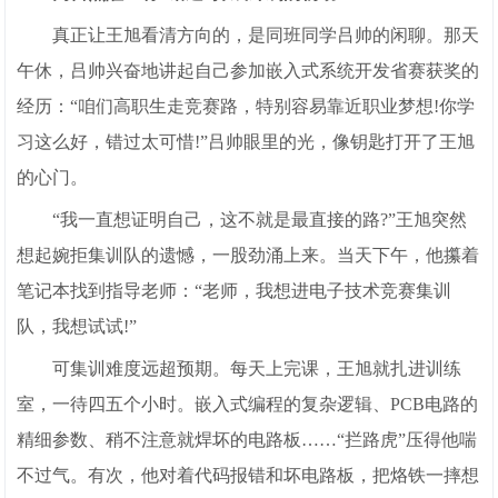
真正让王旭看清方向的，是同班同学吕帅的闲聊。那天
午休，吕帅兴奋地讲起自己参加嵌入式系统开发省赛获奖的
经历：“咱们高职生走竞赛路，特别容易靠近职业梦想!你学
习这么好，错过太可惜!”吕帅眼里的光，像钥匙打开了王旭
的心门。
“我一直想证明自己，这不就是最直接的路?”王旭突然
想起婉拒集训队的遗憾，一股劲涌上来。当天下午，他攥着
笔记本找到指导老师：“老师，我想进电子技术竞赛集训
队，我想试试!”
可集训难度远超预期。每天上完课，王旭就扎进训练
室，一待四五个小时。嵌入式编程的复杂逻辑、PCB电路的
精细参数、稍不注意就焊坏的电路板……“拦路虎”压得他喘
不过气。有次，他对着代码报错和坏电路板，把烙铁一摔想