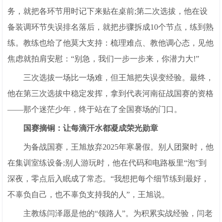
务，就把各环节用时记下来贴在桌前;第二次选拔，他在设
备装调环节失误排名落后，就把步骤拆成10个节点，练到熟
练。教练也给了他莫大支持：梳理难点、教他调心态，见他
焦虑就拍肩安慰：“别急，我们一步一步来，你潜力大!”
三次选拔一场比一场难，但王旭把失误变经验。最终，
他在第三次选拔中稳定发挥，拿到代表河南征战国赛的资格
——那个迷茫少年，终于站在了全国赛场的门口。
国赛摘铜：让每滴汗水都凝成荣光勋章
为备战国赛，王旭放弃2025年寒暑假。别人团聚时，他
在集训室练设备;别人游玩时，他在代码和电路板里“泡”到
深夜，零点后入眠成了常态。“我想把每个细节练到最好，
不辜负自己，也不辜负支持我的人”，王旭说。
主教练闫泽愿是他的“领路人”。为积累实战经验，闫老