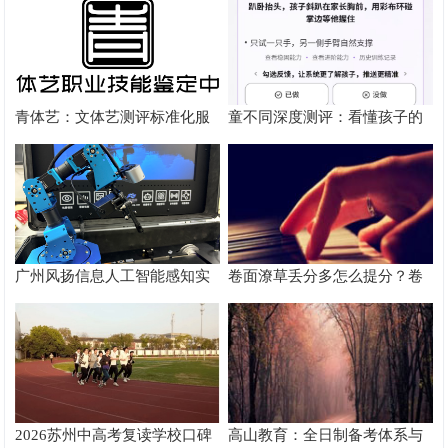
径
根源
青体艺：文体艺测评标准化服
童不同深度测评：看懂孩子的
务体系解析
个性化育儿系统
广州风扬信息人工智能感知实
卷面潦草丢分多怎么提分？卷
验箱测评解析
面书写规范团体标准给出答案
2026苏州中高考复读学校口碑
高山教育：全日制备考体系与