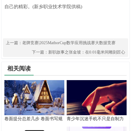
自己的精彩。(新乡职业技术学院供稿)
上一篇：
老牌竞赛|2025MathorCup数学应用挑战赛大数据竞赛
下一篇：
新职故事之张金坡：在0.01毫米间雕刻匠心
相关阅读
卷面提分总差几步 卷面书写规
青少年沉迷手机不只是自制力
范以团体标准给出系统解题路
差！陕西家长读懂背后的心理