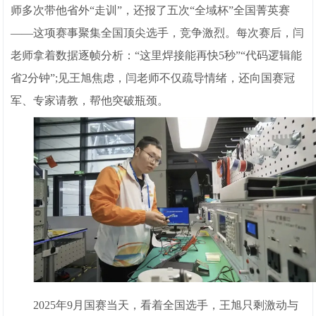
师多次带他省外“走训”，还报了五次“全域杯”全国菁英赛
——这项赛事聚集全国顶尖选手，竞争激烈。每次赛后，闫
老师拿着数据逐帧分析：“这里焊接能再快5秒”“代码逻辑能
省2分钟”;见王旭焦虑，闫老师不仅疏导情绪，还向国赛冠
军、专家请教，帮他突破瓶颈。
2025年9月国赛当天，看着全国选手，王旭只剩激动与