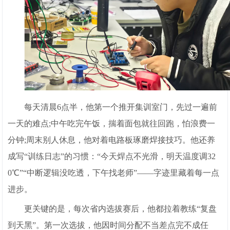
每天清晨6点半，他第一个推开集训室门，先过一遍前
一天的难点;中午吃完午饭，揣着面包就往回跑，怕浪费一
分钟;周末别人休息，他对着电路板琢磨焊接技巧。他还养
成写“训练日志”的习惯：“今天焊点不光滑，明天温度调32
0℃”“中断逻辑没吃透，下午找老师”——字迹里藏着每一点
进步。
更关键的是，每次省内选拔赛后，他都拉着教练“复盘
到天黑”。第一次选拔，他因时间分配不当差点完不成任