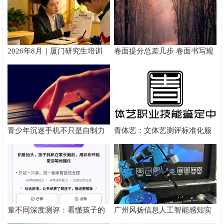
2026年8月｜厦门研究生培训
卷面提分总差几步 卷面书写规
推荐
范以团体标准给出系统解题路
径
青少年沉迷手机不只是自制力
青体艺：文体艺测评标准化服
差！陕西家长读懂背后的心理
务体系解析
根源
童不同深度测评：看懂孩子的
广州风扬信息人工智能感知实
个性化育儿系统
验箱测评解析