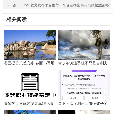
会实践团深入基层
下一篇：
2025年软文发布平台推荐，平台选择指南与高效投放策略
相关阅读
卷面提分总差几步 卷面书写规
青少年沉迷手机不只是自制力
范以团体标准给出系统解题路
差！陕西家长读懂背后的心理
径
根源
青体艺：文体艺测评标准化服
童不同深度测评：看懂孩子的
务体系解析
个性化育儿系统