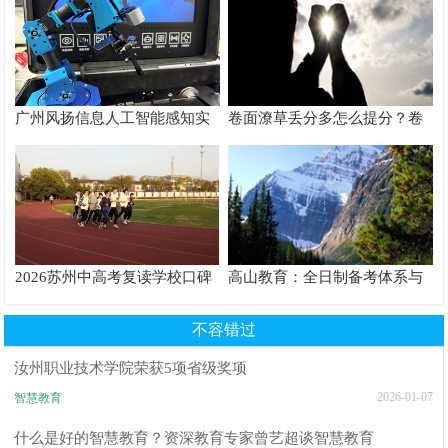
广州风扬信息人工智能感知实
卷面潦草丢分多怎么提分？卷
验箱测评解析
面书写规范团体标准给出答案
2026苏州中高考复读学校口碑
高山教育：全日制备考体系与
推荐TOP6排行榜
沉浸式校园服务解析
不容错过
汝州职业技术学院荣获5项省级奖项
2026-01-07
智慧教育
什么是好的智慧教育？资深教育专家曾艺超谈智慧教育