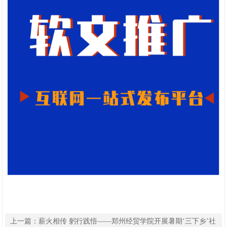
上一篇：
薪火相传 躬行践悟——郑州经贸学院开展暑期‘三下乡’社