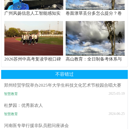
广州风扬信息人工智能感知实
卷面潦草丢分多怎么提分？卷
验箱测评解析
面书写规范团体标准给出答案
2026苏州中高考复读学校口碑
高山教育：全日制备考体系与
推荐TOP6排行榜
沉浸式校园服务解析
不容错过
郑州经贸学院举办2025年大学生科技文化艺术节校园合唱大赛
2025-05-19
智慧教育
杜梦园：优秀新农人
2024-06-25
智慧教育
河南医专举行援非队员慰问座谈会