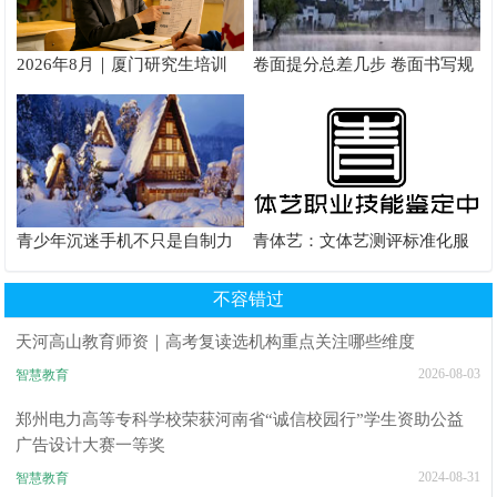
2026年8月｜厦门研究生培训
卷面提分总差几步 卷面书写规
推荐
范以团体标准给出系统解题路
径
青少年沉迷手机不只是自制力
青体艺：文体艺测评标准化服
差！陕西家长读懂背后的心理
务体系解析
根源
不容错过
天河高山教育师资｜高考复读选机构重点关注哪些维度
2026-08-03
智慧教育
郑州电力高等专科学校荣获河南省“诚信校园行”学生资助公益
广告设计大赛一等奖
2024-08-31
智慧教育