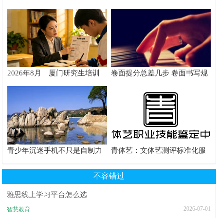
教学如何炼成
核验到备考落地完整手册
2026年8月｜厦门研究生培训
卷面提分总差几步 卷面书写规
推荐
范以团体标准给出系统解题路
径
青少年沉迷手机不只是自制力
青体艺：文体艺测评标准化服
差！陕西家长读懂背后的心理
务体系解析
根源
不容错过
雅思线上学习平台怎么选
2026-07-01
智慧教育