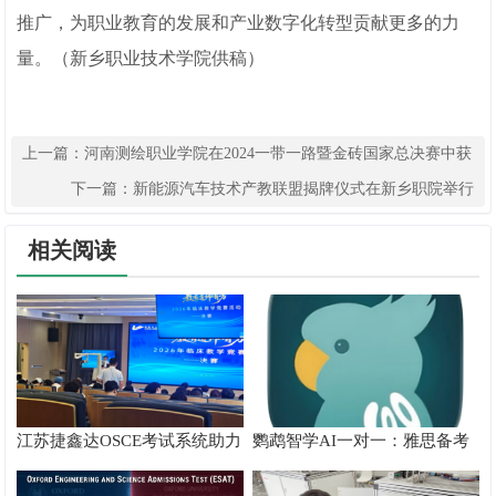
推广，为职业教育的发展和产业数字化转型贡献更多的力
量。（新乡职业技术学院供稿）
上一篇：
河南测绘职业学院在2024一带一路暨金砖国家总决赛中获
佳绩
下一篇：
新能源汽车技术产教联盟揭牌仪式在新乡职院举行
相关阅读
江苏捷鑫达OSCE考试系统助力
鹦鹉智学AI一对一：雅思备考
溧阳人民医院临床教学竞赛举
真实提分测评
办