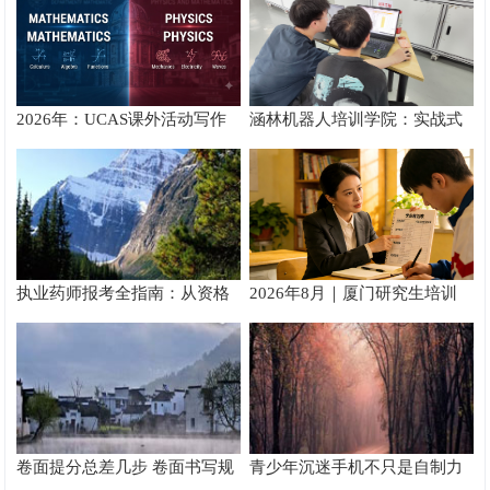
2026年：UCAS课外活动写作
涵林机器人培训学院：实战式
攻略
教学如何炼成
执业药师报考全指南：从资格
2026年8月｜厦门研究生培训
核验到备考落地完整手册
推荐
卷面提分总差几步 卷面书写规
青少年沉迷手机不只是自制力