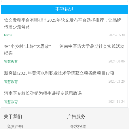
范以团体标准给出系统解题路
差！陕西家长读懂背后的心理
径
根源
不容错过
软文发稿平台有哪些？2025年软文发布平台选择推荐，让品牌
传播少走弯路
haixia
2025-07-30
在“小乡村”上好“大思政”——河南中医药大学暑期社会实践活动
纪实
2024-08-06
智慧教育
新突破!2025年黄河水利职业技术学院获立项省级项目17项
2025-03-20
智慧教育
河南医专校长孙韬为师生讲授专题思政课
2024-11-24
智慧教育
关于我们
广告服务
免责声明
寻求报道