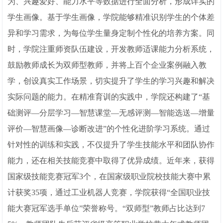
为、兴趣爱好、能力水平等数据进行全面分析，形成详实的
学生画像。基于学生画像，学院能够精准识别学生的个体差
异和学习需求，为每位学生量身定制个性化的培养方案。同
时，学院注重师资队伍建设，开发教师适课能力分析系统，
鼓励教师成长为双师型教师，并将上百个企业案例融入教
学，创设真实工作场景，切实提升了学生的学习兴趣和解决
实际问题的能力。在精准育训的实践中，学院还构建了“基
础测评—分层学习—智慧课堂—无感评测—智能选送—增量
评价—智慧画像—诊断改进”的个性化进阶学习系统。通过
针对性的训练和实践，不仅提升了学生技能水平和团队协作
能力，还在相关技能竞赛中取得了优异成绩。近年来，获得
国家级技能竞赛冠军3个，在国家级职业院校技能大赛中累
计获奖35项，通过工业机器人竞赛，学院获得“全国职业技
能大赛冠军选手单位”荣誉称号。“双师型”教师占比达到7