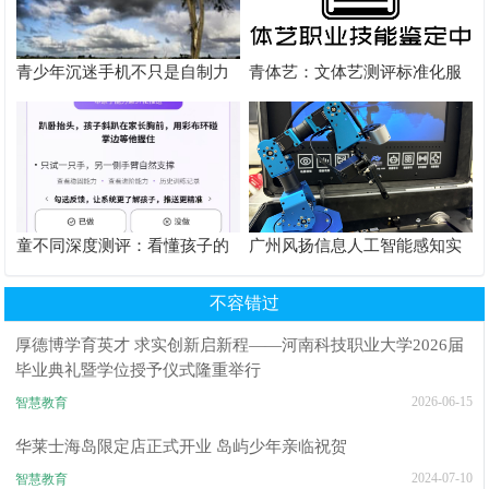
青少年沉迷手机不只是自制力
青体艺：文体艺测评标准化服
差！陕西家长读懂背后的心理
务体系解析
根源
童不同深度测评：看懂孩子的
广州风扬信息人工智能感知实
个性化育儿系统
验箱测评解析
不容错过
厚德博学育英才 求实创新启新程——河南科技职业大学2026届
毕业典礼暨学位授予仪式隆重举行
2026-06-15
智慧教育
华莱士海岛限定店正式开业 岛屿少年亲临祝贺
2024-07-10
智慧教育