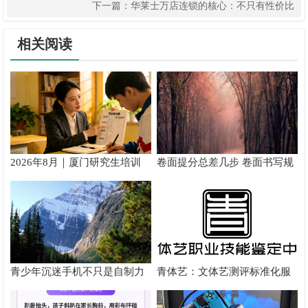
下一篇：
华莱士万店连锁的核心：不只有性价比
相关阅读
2026年8月｜厦门研究生培训
卷面提分总差几步 卷面书写规
推荐
范以团体标准给出系统解题路
径
青少年沉迷手机不只是自制力
青体艺：文体艺测评标准化服
差！陕西家长读懂背后的心理
务体系解析
根源