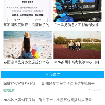
童不同深度测评：看懂孩子的
广州风扬信息人工智能感知实
个性化育儿系统
验箱测评解析
卷面潦草丢分多怎么提分？卷
2026苏州中高考复读学校口碑
面书写规范团体标准给出答案
推荐TOP6排行榜
不容错过
深耕实验室攻坚科创——郑州经贸学院学子自研仿生机械手
2026-07-01
智慧教育
2026软文营销不踩坑！选对平台，小预算也能撬动大流量