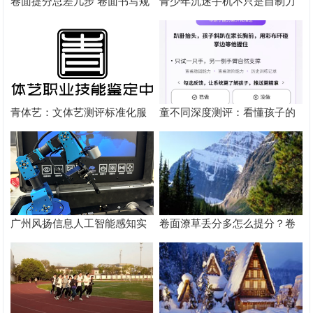
卷面提分总差几步 卷面书写规
青少年沉迷手机不只是自制力
范以团体标准给出系统解题路
差！陕西家长读懂背后的心理
径
根源
青体艺：文体艺测评标准化服
童不同深度测评：看懂孩子的
务体系解析
个性化育儿系统
广州风扬信息人工智能感知实
卷面潦草丢分多怎么提分？卷
验箱测评解析
面书写规范团体标准给出答案